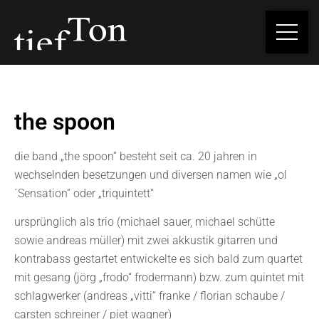
the spoon
die band „the spoon“ besteht seit ca. 20 jahren in
wechselnden besetzungen und diversen namen wie „ol
´Sensation“ oder „triquintett“
ursprünglich als trio (michael sauer, michael schütte
sowie andreas müller) mit zwei akkustik gitarren und
kontrabass gestartet entwickelte es sich bald zum quartet
mit gesang (jörg „frodo“ frodermann) bzw. zum quintet mit
schlagwerker (andreas „vitti“ franke / florian schaube /
carsten schreiner / piet wagner)